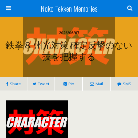
Noko Tekken Memories
2026/06/07
鉄拳８ 州光対策 確定反撃のない
技を把握する
Share
Tweet
Pin
Mail
SMS