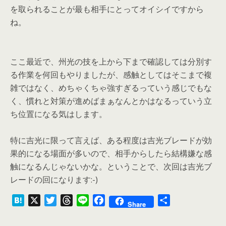
を取られることが最も相手にとってオイシイですから
ね。
ここ最近で、州光の技を上から下まで確認しては分別す
る作業を何回もやりましたが、感触としてはそこまで複
雑ではなく、めちゃくちゃ強すぎるっていう感じでもな
く、慣れと対策が進めばまぁなんとかはなるっていう立
ち位置になる気はします。
特に吉光に限って言えば、ある程度は吉光ブレードが効
果的になる場面が多いので、相手からしたら結構嫌な感
触になるんじゃないかな。ということで、次回は吉光ブ
レードの回になります:-)
H
X
T
T
L
F
共
Share
a
w
h
i
a
有
t
i
r
n
c