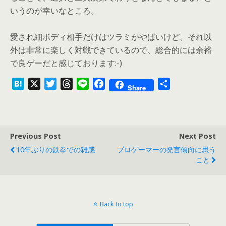
いうのが幸いなところ。
愛され細ボディ相手だけはツラミがやばいけど、それ以
外は非常に楽しく対戦できているので、総合的には余裕
で良ゲーだと感じております:-)
H
X
T
T
L
F
共
Share
a
w
h
i
a
有
t
i
r
n
c
e
t
e
e
e
n
t
a
b
Previous Post
Next Post
a
e
d
o
10年ぶりの鉄拳での雑感
プロゲーマーの発言傾向に思う
r
s
o
こと
k
Back to top