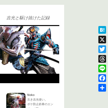
吉光と駆け抜けた記録
Hatena
X
Twitter
Thread
Line
Faceb
Noko
共
古き吉光使い。
有
ボケ防止鉄拳のエン