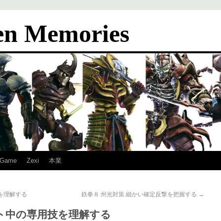
en Memories
Game
Zexi
本業
生を理解する
鉄拳８ 州光対策 細かい確定反撃を把握する
→
ート中の専用技を理解する