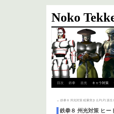
Noko Tekk
目次
鉄拳
吉光
キャラ対策
←
鉄拳８ 州光対策 眩暈突き (LPLP) 派
鉄拳８ 州光対策 ヒ