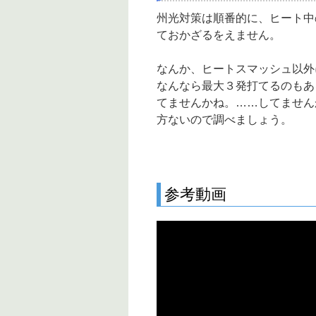
州光対策は順番的に、ヒート中
ておかざるをえません。
なんか、ヒートスマッシュ以外
なんなら最大３発打てるのもあ
てませんかね。……してません
方ないので調べましょう。
参考動画