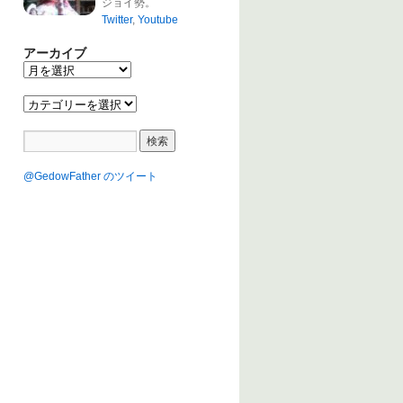
ジョイ勢。
Twitter
,
Youtube
アーカイブ
@GedowFather のツイート