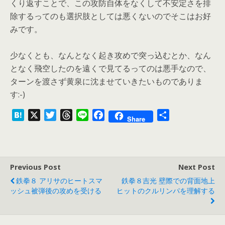
くり返すことで、この攻防自体をなくして不安定さを排
除するってのも選択肢としては悪くないのでそこはお好
みです。
少なくとも、なんとなく起き攻めで突っ込むとか、なん
となく飛空したのを遠くで見てるってのは悪手なので、
ターンを渡さず黄泉に沈ませていきたいものでありま
す:-)
H
X
T
T
L
F
共
Share
a
w
h
i
a
有
t
i
r
n
c
e
t
e
e
e
n
t
a
b
Previous Post
Next Post
a
e
d
o
鉄拳８ アリサのヒートスマ
鉄拳８吉光 壁際での背面地上
r
s
o
ッシュ被弾後の攻めを受ける
ヒットのクルリンパを理解する
k