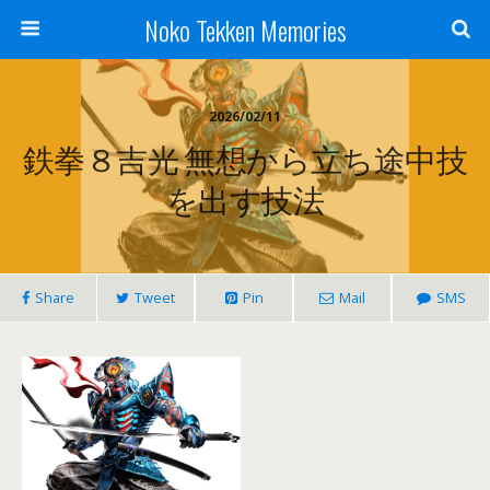
Noko Tekken Memories
2026/02/11
鉄拳８吉光 無想から立ち途中技
を出す技法
Share
Tweet
Pin
Mail
SMS