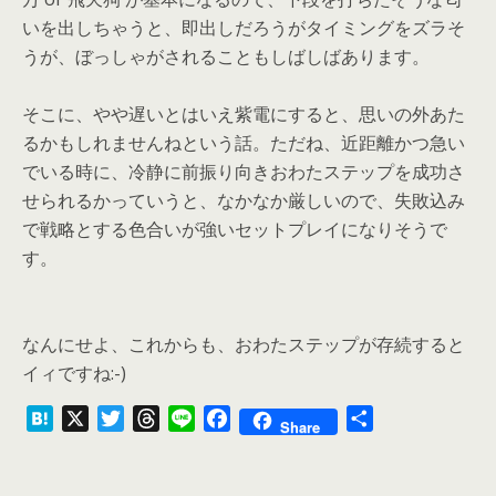
いを出しちゃうと、即出しだろうがタイミングをズラそ
うが、ぼっしゃがされることもしばしばあります。
そこに、やや遅いとはいえ紫電にすると、思いの外あた
るかもしれませんねという話。ただね、近距離かつ急い
でいる時に、冷静に前振り向きおわたステップを成功さ
せられるかっていうと、なかなか厳しいので、失敗込み
で戦略とする色合いが強いセットプレイになりそうで
す。
なんにせよ、これからも、おわたステップが存続すると
イィですね:-)
H
X
T
T
L
F
共
Share
a
w
h
i
a
有
t
i
r
n
c