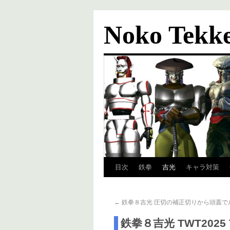
Noko Tekk
目次
鉄拳
吉光
キャラ対策
←
鉄拳８吉光 圧切の補正切りから頭蓋で
鉄拳８吉光 TWT202