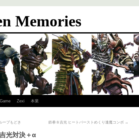
en Memories
Game
Zexi
本業
ループもどき
鉄拳８吉光 ヒートバーストめくり逢魔コンボ
→
5 吉光対決＋α