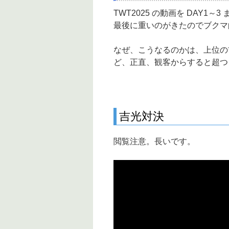
TWT2025 の動画を DAY1
最後に重いのがきたのでブクマ
なぜ、こうなるのかは、上位の
ど、正直、観客からすると超つ
吉光対決
閲覧注意。長いです。