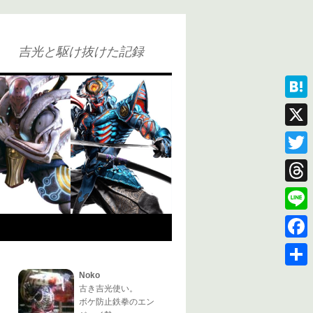
吉光と駆け抜けた記録
Hatena
X
Twitter
Thread
Line
Faceb
Noko
共
古き吉光使い。
有
ボケ防止鉄拳のエン