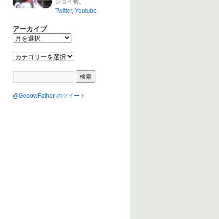
ジョイ勢。
Twitter
,
Youtube
アーカイブ
@GedowFather のツイート