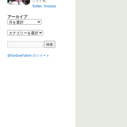
ジョイ勢。
Twitter
,
Youtube
アーカイブ
@GedowFather のツイート