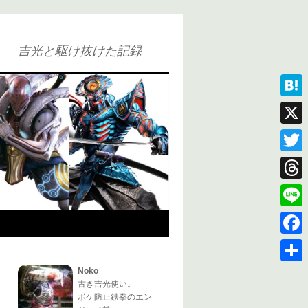
吉光と駆け抜けた記録
Hatena
X
Twitter
Thread
Line
Faceb
Noko
共
古き吉光使い。
有
ボケ防止鉄拳のエン