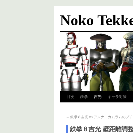
Noko Tekk
目次
鉄拳
吉光
キャラ対策
←
鉄拳８吉光 vs アンナ・カムラムのプ
鉄拳８吉光 壁距離調