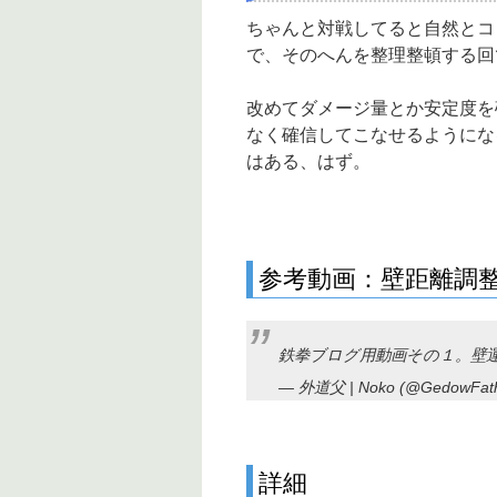
ちゃんと対戦してると自然とコ
で、そのへんを整理整頓する回
改めてダメージ量とか安定度を
なく確信してこなせるようにな
はある、はず。
参考動画：壁距離調
鉄拳ブログ用動画その１。壁
— 外道父 | Noko (@GedowFat
詳細