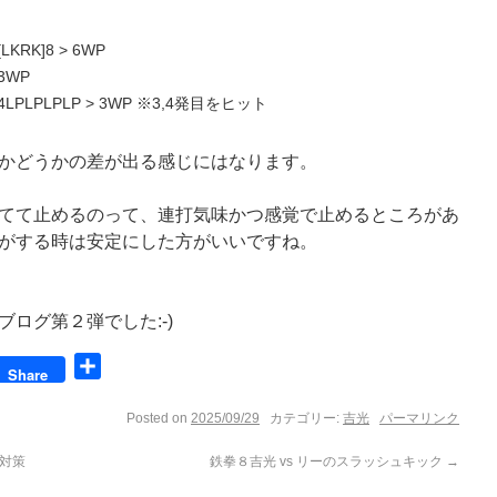
 [LKRK]8 > 6WP
 3WP
P > 4LPLPLPLP > 3WP ※3,4発目をヒット
かどうかの差が出る感じにはなります。
てて止めるのって、連打気味かつ感覚で止めるところがあ
がする時は安定にした方がいいですね。
ログ第２弾でした:-)
book
共
Share
有
Posted on
2025/09/29
カテゴリー:
吉光
パーマリンク
チ対策
鉄拳８吉光 vs リーのスラッシュキック
→