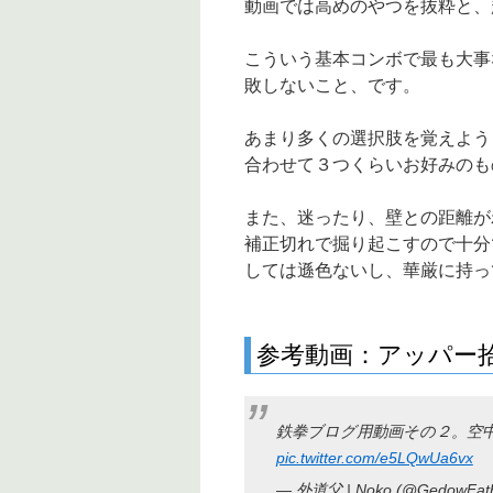
動画では高めのやつを抜粋と、
こういう基本コンボで最も大事
敗しないこと、です。
あまり多くの選択肢を覚えよう
合わせて３つくらいお好みのも
また、迷ったり、壁との距離がわ
補正切れで掘り起こすので十分
しては遜色ないし、華厳に持っ
参考動画：アッパー
鉄拳ブログ用動画その２。空
pic.twitter.com/e5LQwUa6vx
— 外道父 | Noko (@GedowFat