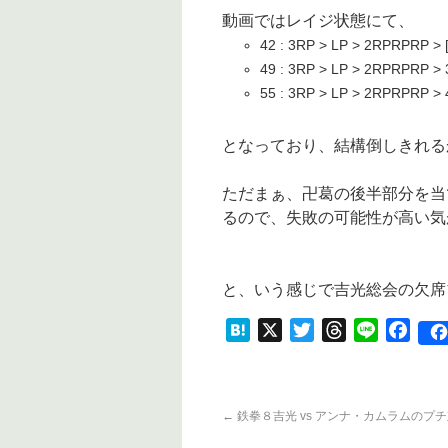
動画ではレイジ状態にて、
42 : 3RP > LP > 2RPRPRP >
49 : 3RP > LP > 2RPRPRP >
55 : 3RP > LP > 2RPRPR
となっており、結構倒しきれる
ただまぁ、卍葛の後半部分を当
るので、失敗の可能性が高い気
と、いう感じで吉光総会の欠席ブ
Hatena
X
Twitter
Threads
Line
Face
←
鉄拳８吉光 vs アンナ・カムラムのプ