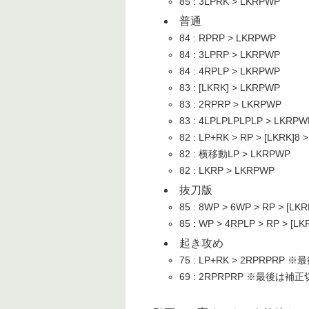
85 : 3LPRK > LKRPWP
普通
84 : RPRP > LKRPWP
84 : 3LPRP > LKRPWP
84 : 4RPLP > LKRPWP
83 : [LKRK] > LKRPWP
83 : 2RPRP > LKRPWP
83 : 4LPLPLPLPLP > LKR
82 : LP+RK > RP > [LKRK]8 
82 : 横移動LP > LKRPWP
82 : LKRP > LKRPWP
抜刀版
85 : 8WP > 6WP > RP > [LKR
85 : WP > 4RPLP > RP > [LK
起き攻め
75 : LP+RK > 2RPRPRP
69 : 2RPRPRP ※最後は補