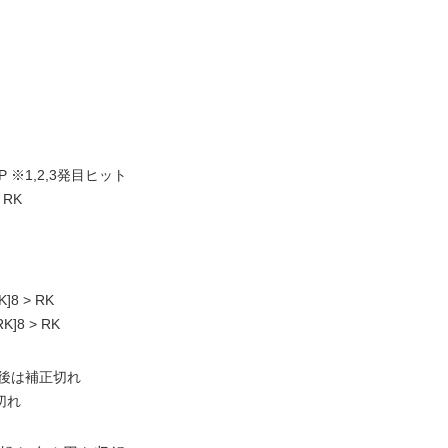
PWP ※1,2,3発目ヒット
> RK
K]8 > RK
RK]8 > RK
 ※最後は補正切れ
正切れ