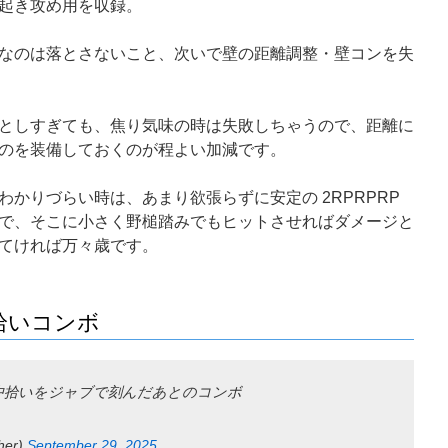
起き攻め用を収録。
なのは落とさないこと、次いで壁の距離調整・壁コンを失
としすぎても、焦り気味の時は失敗しちゃうので、距離に
のを装備しておくのが程よい加減です。
かりづらい時は、あまり欲張らずに安定の 2RPRPRP
で、そこに小さく野槌踏みでもヒットさせればダメージと
てければ万々歳です。
拾いコンボ
中拾いをジャブで刻んだあとのコンボ
her)
September 29, 2025