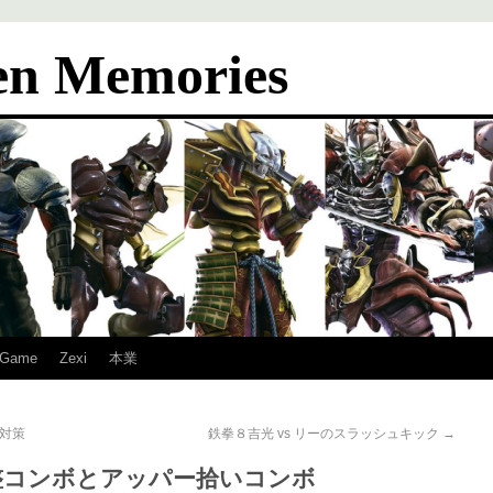
en Memories
Game
Zexi
本業
チ対策
鉄拳８吉光 vs リーのスラッシュキック
→
整コンボとアッパー拾いコンボ