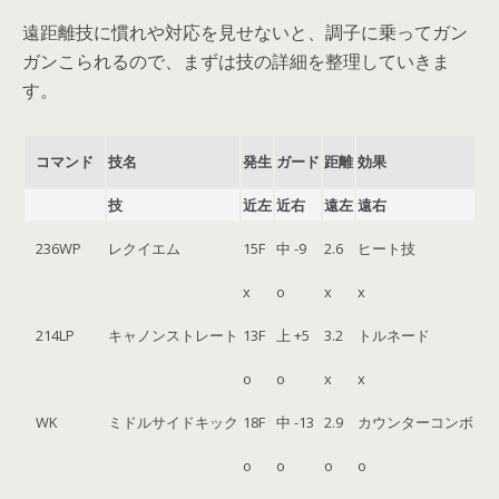
遠距離技に慣れや対応を見せないと、調子に乗ってガン
ガンこられるので、まずは技の詳細を整理していきま
す。
コマンド
技名
発生
ガード
距離
効果
技
近左
近右
遠左
遠右
236WP
レクイエム
15F
中 -9
2.6
ヒート技
x
o
x
x
214LP
キャノンストレート
13F
上 +5
3.2
トルネード
o
o
x
x
WK
ミドルサイドキック
18F
中 -13
2.9
カウンターコンボ
o
o
o
o