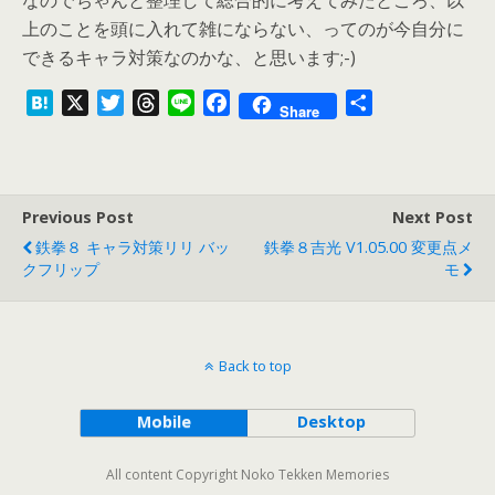
なのでちゃんと整理して総合的に考えてみたところ、以
上のことを頭に入れて雑にならない、ってのが今自分に
できるキャラ対策なのかな、と思います;-)
H
X
T
T
L
F
共
Share
a
w
h
i
a
有
t
i
r
n
c
e
t
e
e
e
n
t
a
b
Previous Post
Next Post
a
e
d
o
鉄拳８ キャラ対策リリ バッ
鉄拳８吉光 V1.05.00 変更点メ
r
s
o
クフリップ
モ
k
Back to top
Mobile
Desktop
All content Copyright Noko Tekken Memories