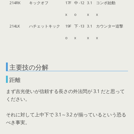
214RK
キックオフ
17F
中 -12
3.1
コンボ始動
x
o
x
x
214LK
ハチェットキック
19F
下 -13
3.1
カウンター追撃
o
x
x
x
主要技の分解
距離
まず吉光使いが信頼する長さの外法閃が 3.1 だと思って
ください。
それに対して上中下で 3.1～3.2 が揃っているという恐る
べき事実。