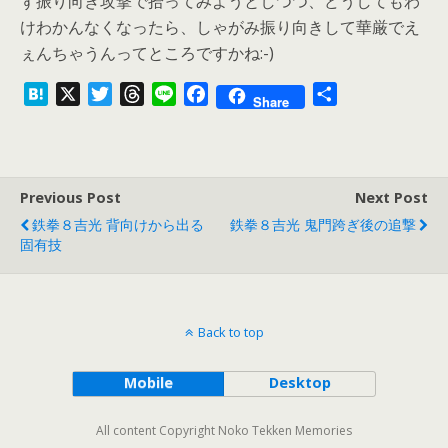
ず振り向き攻撃で拾ってみようとしつつ、どうしてもわ
けわかんなくなったら、しゃがみ振り向きして華厳でえ
ぇんちゃうんってところですかね:-)
H
X
T
T
L
F
共
Share
a
w
h
i
a
有
t
i
r
n
c
e
t
e
e
e
n
t
a
b
Previous Post
Next Post
a
e
d
o
鉄拳８吉光 背向けから出る
鉄拳８吉光 鬼門跨ぎ後の追撃
r
s
o
固有技
k
Back to top
Mobile
Desktop
All content Copyright Noko Tekken Memories