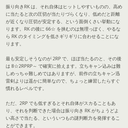
振り向きRK は、それ自体はヒットしやすいものの、高め
に当たると次の圧切が当たりづらくなり、低めだと距離
が近くなり圧切が安定する、という面倒くさい挙動にな
ります。RK の後に 66☆ を挟むのは無理っぽく、やるな
ら RK のタイミングを低さギリギリに合わせることにな
ります。
最も安定しそうなのが 2RP で、ほぼ当たるのと、その後
は 8☆2RPRP～ で確実に拾えます。立ちキャン込みは難
しめっちゃ難しめではありますが、前作の立ちキャン迅
雷剣よりは遥かに簡単なので、ちょっと練習したらすぐ
慣れるレベルです。
ただ、2RP でも低すぎるとそれ自体がスカることもあ
り、それを判断できた場合は振り向き RK がちょうどよ
い高さで当たる、といういつもの謎判断力を発揮するこ
とができます。