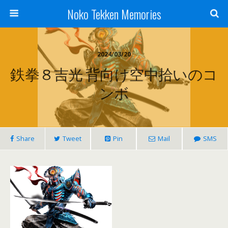
Noko Tekken Memories
2024/03/20
鉄拳８吉光 背向け空中拾いのコ
ンボ
Share
Tweet
Pin
Mail
SMS