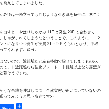
を発見してしまいました。
がみ後は一瞬立っても同じような引き算を条件に、素早く
すと、やはりしゃがみ 11F と発生 20F で合わせて
まい、しゃがまれてしまうなということで、このように１，２
トになりつつ発生が実質 21～24F くらいとなり、中段
ってくれます。多分。
はないので、近距離だと左右移動で躱せてしまうものの、
ので、ド近距離なら強化ブレード、中距離以上なら露薙ぎ
と強そうですね。
そうな余地を伸ばしつつ、全然実態が追いついていないの
ってみようと思う所存です:-)
book
共
Share