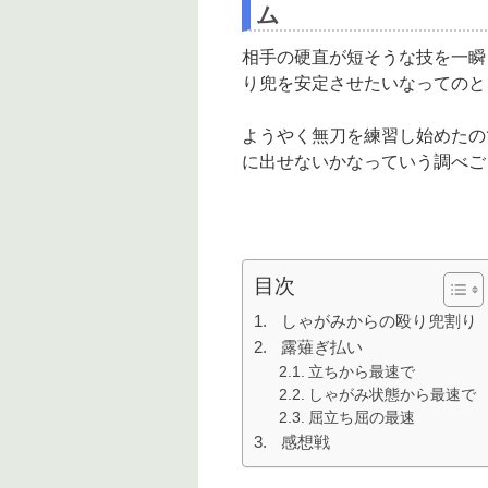
ム
相手の硬直が短そうな技を一瞬
り兜を安定させたいなってのと
ようやく無刀を練習し始めたの
に出せないかなっていう調べご
目次
しゃがみからの殴り兜割り
露薙ぎ払い
立ちから最速で
しゃがみ状態から最速で
屈立ち屈の最速
感想戦