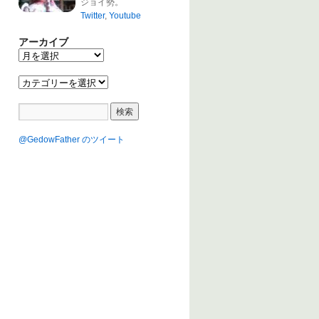
ジョイ勢。
Twitter
,
Youtube
アーカイブ
@GedowFather のツイート