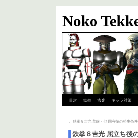
Noko Tekk
目次
鉄拳
吉光
キャラ対策
←
鉄拳８吉光 華厳・他 固有技の発生条
鉄拳８吉光 屈立ち後