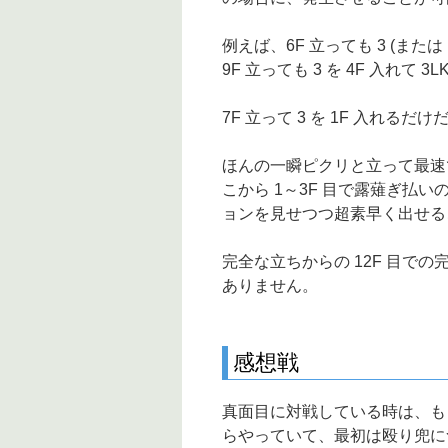
例えば、6F 立っても 3 (または 1 
9F 立っても 3 を 4F 入れ
7F 立って 3 を 1F 入れる
ほんの一瞬ピクリと立って最速で
こから 1～3F 目で露薙ぎ払
ョンを見せつつ超素早く出せる
完全な立ちからの 12F 目で
ありません。
感想戦
真面目に対戦している時は、も
らやっていて、最初は殴り兜に