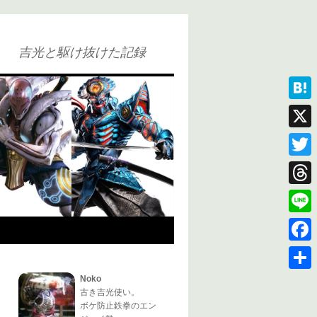
吉光と駆け抜けた記録
Hatena
X
Twitter
Thread
Line
Faceb
Noko
共
古き吉光使い。
有
ボケ防止鉄拳のエン