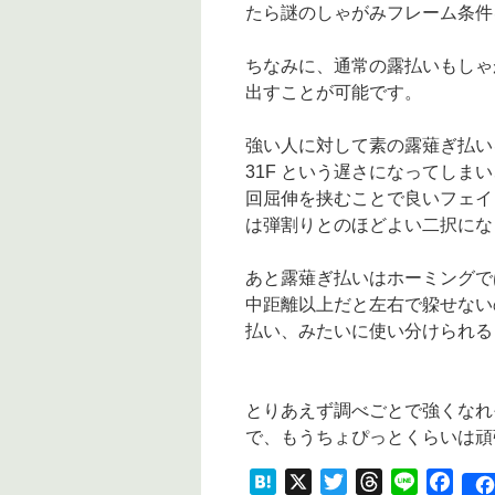
たら謎のしゃがみフレーム条件
ちなみに、通常の露払いもしゃ
出すことが可能です。
強い人に対して素の露薙ぎ払いを出
31F という遅さになってし
回屈伸を挟むことで良いフェイン
は弾割りとのほどよい二択にな
あと露薙ぎ払いはホーミングで
中距離以上だと左右で躱せない
払い、みたいに使い分けられる
とりあえず調べごとで強くなれ
で、もうちょぴっとくらいは頑張
Hatena
X
Twitter
Threads
Line
Face