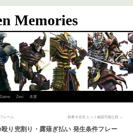
en Memories
Game
Zexi
本業
件フレーム
鉄拳８吉光 ヒット確認可能な技
→
の殴り兜割り・露薙ぎ払い 発生条件フレー