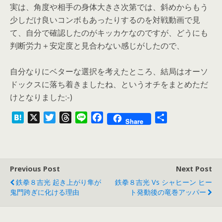
実は、角度や相手の身体大きさ次第では、斜めからもう
少しだけ良いコンボもあったりするのを対戦動画で見
て、自分で確認したのがキッカケなのですが、どうにも
判断労力＋安定度と見合わない感じがしたので、
自分なりにベターな選択を考えたところ、結局はオーソ
ドックスに落ち着きましたね、というオチをまとめただ
けとなりました:-)
H
X
T
T
L
F
共
Share
a
w
h
i
a
有
t
i
r
n
c
e
t
e
e
e
n
t
a
b
Previous Post
Next Post
a
e
d
o
鉄拳８吉光 起き上がり隼が
鉄拳８吉光 Vs シャヒーン ヒー
r
s
o
鬼門跨ぎに化ける理由
ト発動後の竜巻アッパー
k