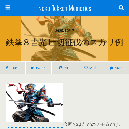
Noko Tekken Memories
2025/12/17
鉄拳８吉光 圧切征伐のスカリ例
Share
Tweet
Pin
Mail
SMS
今回のはただのメモるだけ。