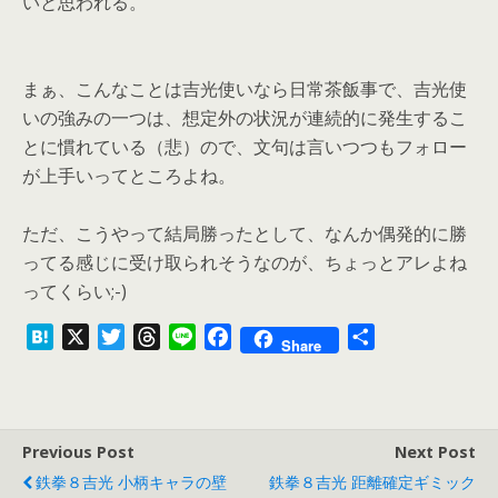
いと思われる。
まぁ、こんなことは吉光使いなら日常茶飯事で、吉光使
いの強みの一つは、想定外の状況が連続的に発生するこ
とに慣れている（悲）ので、文句は言いつつもフォロー
が上手いってところよね。
ただ、こうやって結局勝ったとして、なんか偶発的に勝
ってる感じに受け取られそうなのが、ちょっとアレよね
ってくらい;-)
H
X
T
T
L
F
共
Share
a
w
h
i
a
有
t
i
r
n
c
e
t
e
e
e
n
t
a
b
Previous Post
Next Post
a
e
d
o
鉄拳８吉光 小柄キャラの壁
鉄拳８吉光 距離確定ギミック
r
s
o