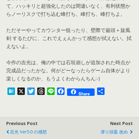
て、ハッキリと超強化したのは間違いなく、有利状態か
らノーリスクで打ち込む峰打ち、峰打ち、峰打ちよ。
ただそーやってカウンター狙ったり、壁際で巌頭＋旋風
剣 するたびに、これでえぇんかって感想が拭えない。拭
えないよ。
今作の吉光は、俺の中では石垣崩しが追加された時点が
完成品だったかな。何がどーなったらゲーム自体がより
楽しくなるのか、もうよくわからんちん:-)
H
X
T
T
L
F
共
Share
a
w
h
i
a
有
t
i
r
n
c
e
t
e
e
e
n
t
a
b
Previous Post
Next Post
a
e
d
o
吉光 Ver5.0 の感想
潜り頭蓋 改め
r
s
o